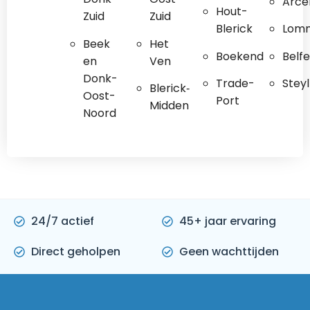
Arce
Hout-
Zuid
Zuid
Blerick
Lom
Beek
Het
Boekend
Belfe
en
Ven
Donk-
Trade-
Steyl
Blerick‐
Oost-
Port
Midden
Noord
24/7 actief
45+ jaar ervaring
Direct geholpen
Geen wachttijden