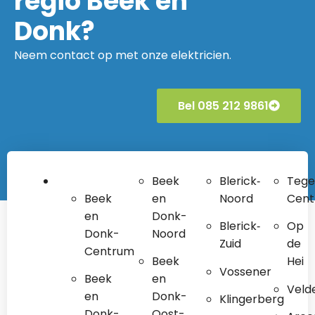
regio Beek en
Donk?
Neem contact op met onze elektricien.
Bel 085 212 9861
Beek
Blerick‐
Tege
Beek
en
Noord
Cen
en
Donk-
Blerick‐
Op
Donk-
Noord
Zuid
de
Centrum
Beek
Hei
Vossener
Beek
en
Veld
en
Donk-
Klingerberg
Donk-
Oost-