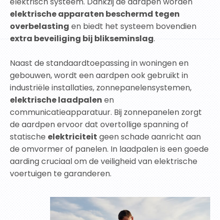
elektrisch systeem. Dankzij de aardpen worden
elektrische apparaten beschermd tegen
overbelasting
en biedt het systeem bovendien
extra beveiliging bij blikseminslag
.
Naast de standaardtoepassing in woningen en
gebouwen, wordt een aardpen ook gebruikt in
industriële installaties, zonnepanelen­systemen,
elektrische laadpalen
en
communicatieapparatuur. Bij zonnepanelen zorgt
de aardpen ervoor dat overtollige spanning of
statische
elektriciteit
geen schade aanricht aan
de omvormer of panelen. In laadpalen is een goede
aarding cruciaal om de veiligheid van elektrische
voertuigen te garanderen.