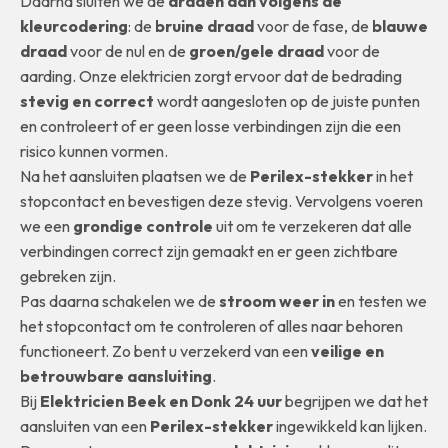
Daarna sluiten we de
draden aan volgens de
kleurcodering
: de
bruine draad
voor de fase, de
blauwe
draad
voor de nul en de
groen/gele draad
voor de
aarding. Onze elektricien zorgt ervoor dat de bedrading
stevig en correct
wordt aangesloten op de juiste punten
en controleert of er geen losse verbindingen zijn die een
risico kunnen vormen.
Na het aansluiten plaatsen we de
Perilex-stekker
in het
stopcontact en bevestigen deze stevig. Vervolgens voeren
we een
grondige controle
uit om te verzekeren dat alle
verbindingen correct zijn gemaakt en er geen zichtbare
gebreken zijn.
Pas daarna schakelen we de
stroom weer in
en testen we
het stopcontact om te controleren of alles naar behoren
functioneert. Zo bent u verzekerd van een
veilige en
betrouwbare aansluiting
.
Bij
Elektricien Beek en Donk 24 uur
begrijpen we dat het
aansluiten van een
Perilex-stekker
ingewikkeld kan lijken.