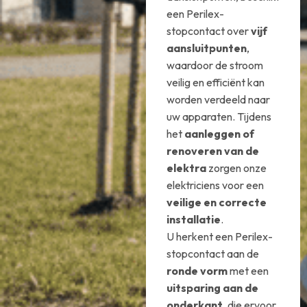
een Perilex-
stopcontact over
vijf
aansluitpunten
,
waardoor de stroom
veilig en efficiënt kan
worden verdeeld naar
uw apparaten. Tijdens
het
aanleggen of
renoveren van de
elektra
zorgen onze
elektriciens voor een
veilige en correcte
installatie
.
U herkent een Perilex-
stopcontact aan de
ronde vorm
met een
uitsparing aan de
onderkant
, die ervoor