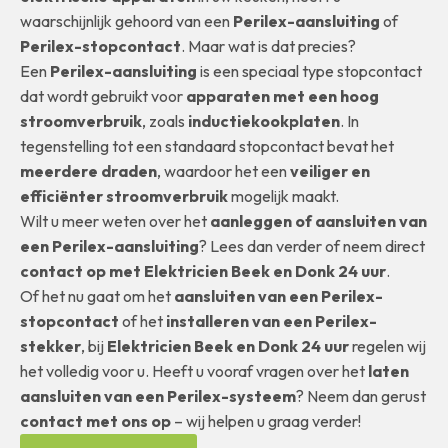
waarschijnlijk gehoord van een
Perilex-aansluiting
of
Perilex-stopcontact
. Maar wat is dat precies?
Een
Perilex-aansluiting
is een speciaal type stopcontact
dat wordt gebruikt voor
apparaten met een hoog
stroomverbruik
, zoals
inductiekookplaten
. In
tegenstelling tot een standaard stopcontact bevat het
meerdere draden
, waardoor het een
veiliger en
efficiënter stroomverbruik
mogelijk maakt.
Wilt u meer weten over het
aanleggen of aansluiten van
een Perilex-aansluiting
? Lees dan verder of neem direct
contact op met Elektricien Beek en Donk 24 uur
.
Of het nu gaat om het
aansluiten van een Perilex-
stopcontact
of het
installeren van een Perilex-
stekker
, bij
Elektricien Beek en Donk 24 uur
regelen wij
het volledig voor u. Heeft u vooraf vragen over het
laten
aansluiten van een Perilex-systeem
? Neem dan gerust
contact met ons op
– wij helpen u graag verder!