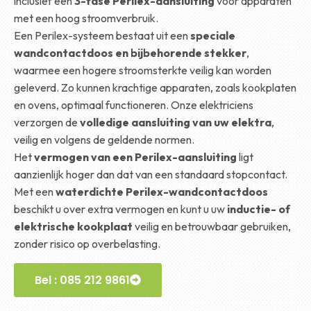
inclusief een
3-fase Perilex-aansluiting
voor apparaten
met een hoog stroomverbruik.
Een Perilex-systeem bestaat uit een
speciale
wandcontactdoos en bijbehorende stekker
,
waarmee een hogere stroomsterkte veilig kan worden
geleverd. Zo kunnen krachtige apparaten, zoals kookplaten
en ovens, optimaal functioneren. Onze elektriciens
verzorgen de
volledige aansluiting van uw elektra
,
veilig en volgens de geldende normen.
Het
vermogen van een Perilex-aansluiting
ligt
aanzienlijk hoger dan dat van een standaard stopcontact.
Met een
waterdichte Perilex-wandcontactdoos
beschikt u over extra vermogen en kunt u uw
inductie- of
elektrische kookplaat
veilig en betrouwbaar gebruiken,
zonder risico op overbelasting.
Bel : 085 212 9861