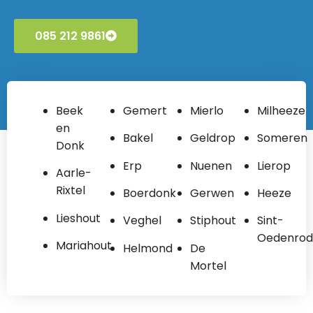
085 212 9861
Beek
Gemert
Mierlo
Milheeze
en
Bakel
Geldrop
Someren
Donk
Erp
Nuenen
Lierop
Aarle-
Rixtel
Boerdonk
Gerwen
Heeze
Lieshout
Veghel
Stiphout
Sint-
Oedenrod
Mariahout
Helmond
De
Mortel