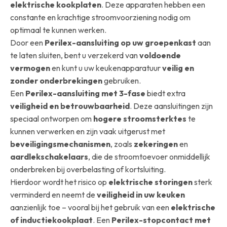
elektrische kookplaten
. Deze apparaten hebben een
constante en krachtige stroomvoorziening nodig om
optimaal te kunnen werken.
Door een
Perilex-aansluiting op uw groepenkast
aan
te laten sluiten, bent u verzekerd van
voldoende
vermogen
en kunt u uw keukenapparatuur
veilig en
zonder onderbrekingen
gebruiken.
Een
Perilex-aansluiting met 3-fase
biedt extra
veiligheid en betrouwbaarheid
. Deze aansluitingen zijn
speciaal ontworpen om
hogere stroomsterktes
te
kunnen verwerken en zijn vaak uitgerust met
beveiligingsmechanismen
, zoals
zekeringen
en
aardlekschakelaars
, die de stroomtoevoer onmiddellijk
onderbreken bij overbelasting of kortsluiting.
Hierdoor wordt het risico op
elektrische storingen
sterk
verminderd en neemt de
veiligheid in uw keuken
aanzienlijk toe – vooral bij het gebruik van een
elektrische
of inductiekookplaat
. Een
Perilex-stopcontact met